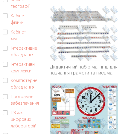
географії
Кабінет
фізики
Кабінет
хімії
Інтерактивне
обладнання
Інтерактивні
Дидактичний набір магнітів для
комплекси
навчання грамоти та письма
Комп'ютерне
обладнання
Програмне
забезпечення
ПЗ для
цифрових
лабораторій