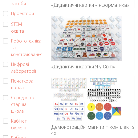
засоби
«Дидактичні картки «Інформатика»
Проектори
STEM-
освіта
Робототехніка
та
конструювання
Цифрові
«Дидактичні картки Я у Світі»
лабораторії
Початкова
школа
Середня та
старша
школа
Кабінет
Демонстраційні магніти – комплект з
біології
4х
Кабінет