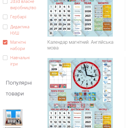
2d3d власне
виробництво
Гербарії
Дидактика
НУШ
Календар магнітний. Англійська
Магнітні
мова
набори
Навчальні
ігри
Популярні
товари
Набір
демонстраційний
«Електродинаміка»