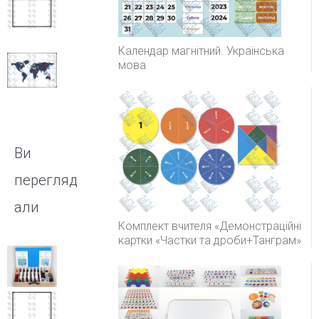
Інтерактивна
дошка
IQBoard
DVTQK 82″
Календар магнітний. Українська
Інтерактивна
мова
дошка
IQBoard IRQK
82″
Ви
перегляд
али
Комплект вчителя «Демонстраційні
картки «Частки та дроби+Танграм»
Набір
демонстраційний
«Електродинаміка»
Інтерактивна
дошка