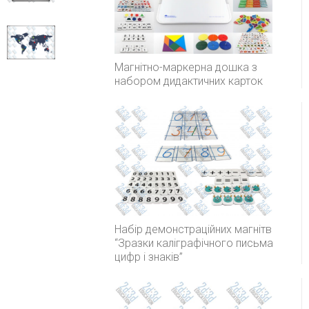
IQBoard
DVTQK 82″
Інтерактивна
дошка
IQBoard IRQK
Магнітно-маркерна дошка з
82″
набором дидактичних карток
Набір демонстраційних магнітв
“Зразки каліграфічного письма
цифр і знаків”