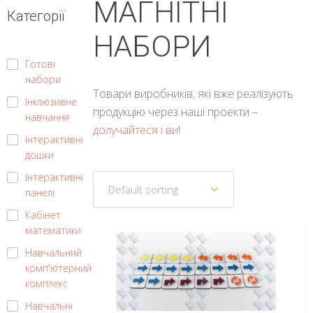
МАГНІТНІ
Категорії
НАБОРИ
Готові
набори
Товари виробників, які вже реалізують
Інклюзивне
продукцію через наші проекти –
навчання
долучайтеся і ви
!
Інтерактивні
дошки
Інтерактивні
панелі
Кабінет
математики
Навчальний
комп'ютерний
комплекс
Навчальні