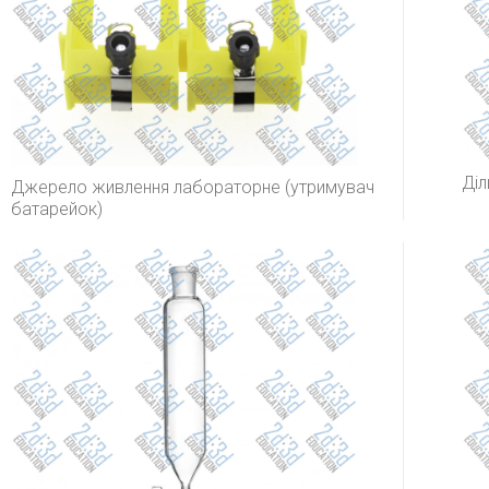
Діл
Джерело живлення лабораторне (утримувач
батарейок)