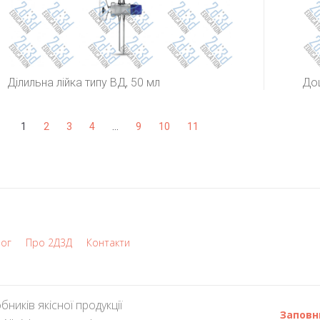
Ділильна лійка типу ВД, 50 мл
До
1
2
3
4
…
9
10
11
лог
Про 2Д3Д
Контакти
ників якісної продукції
Заповн