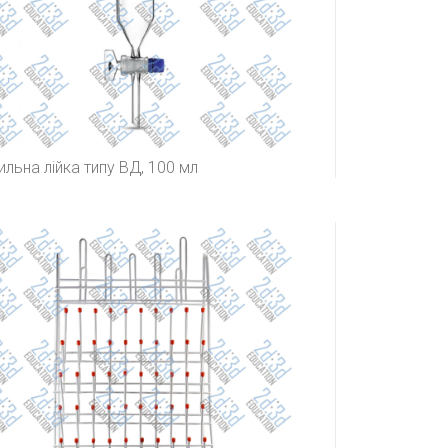
ильна лійка типу ВД, 100 мл