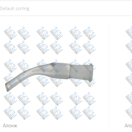
Алонж
Апа