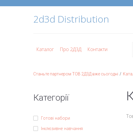
2d3d Distribution
Каталог
Про 2Д3Д
Контакти
/
Станьте партнером ТОВ 2Д3Д вже сьогодні
Ката
К
Категорії
То
Готові набори
Інклюзивне навчання