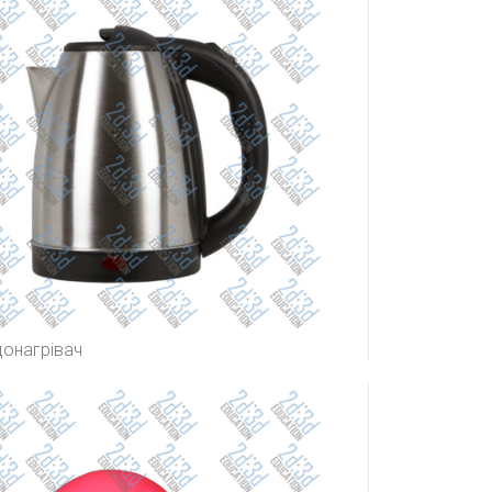
донагрівач