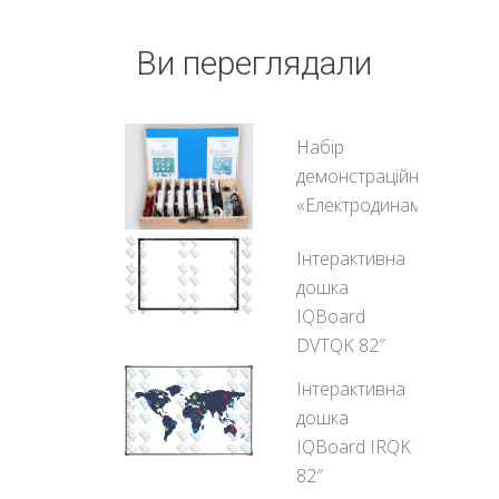
Ви переглядали
Набір
демонстраційний
«Електродинаміка»
Інтерактивна
дошка
IQBoard
DVTQK 82″
Інтерактивна
дошка
IQBoard IRQK
82″