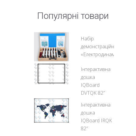
Популярні товари
Набір
демонстраційний
«Електродинаміка»
Інтерактивна
дошка
IQBoard
DVTQK 82″
Інтерактивна
дошка
IQBoard IRQK
82″