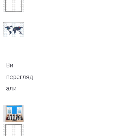
Інтерактивна
дошка
IQBoard
DVTQK 82″
Інтерактивна
дошка
IQBoard IRQK
82″
Ви
перегляд
али
Набір
демонстраційний
«Електродинаміка»
Інтерактивна
дошка