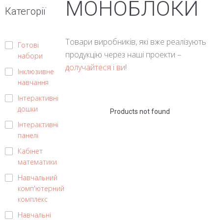
МОНОБЛОКИ
Категорії
Товари виробників, які вже реалізують
Готові
продукцію через наші проекти –
набори
долучайтеся і ви
!
Інклюзивне
навчання
Інтерактивні
дошки
Products not found
Інтерактивні
панелі
Кабінет
математики
Навчальний
комп'ютерний
комплекс
Навчальні