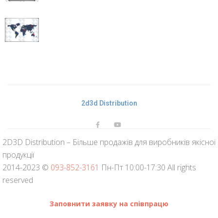
IQBoard
DVTQK 82″
Інтерактивна
дошка
IQBoard IRQK
82″
2d3d Distribution
2D3D Distribution – Більше продажів для виробників якісної
продукції
2014-2023 ©
093-852-3161
Пн-Пт 10:00-17:30 All rights
reserved
Заповнити заявку на співпрацю