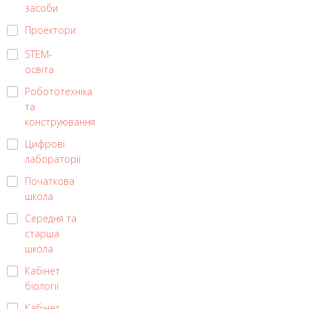
засоби
Проектори
STEM-
освіта
Робототехніка
та
конструювання
Цифрові
лабораторії
Початкова
школа
Середня та
старша
школа
Кабінет
біології
Кабінет