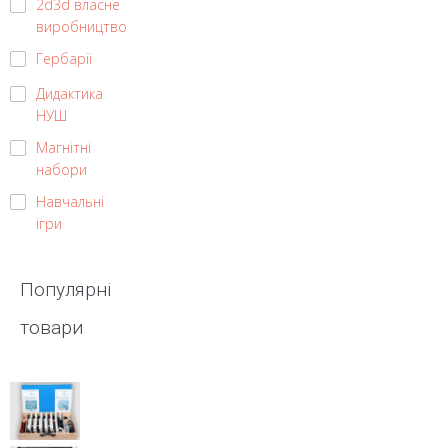
2d3d власне
виробництво
Гербарії
Дидактика
НУШ
Магнітні
набори
Навчальні
ігри
Популярні
товари
Набір
демонстраційний
«Електродинаміка»