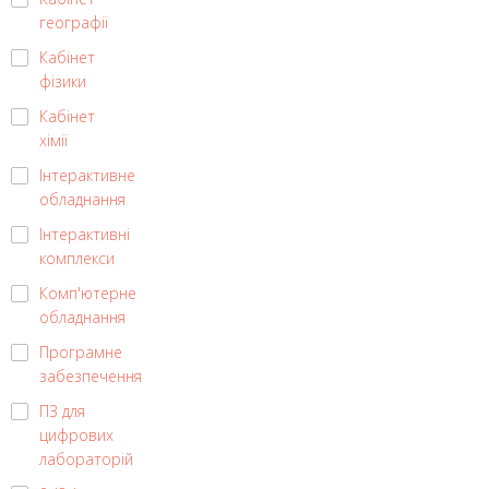
географії
Кабінет
фізики
Кабінет
хімії
Інтерактивне
обладнання
Інтерактивні
комплекси
Комп'ютерне
обладнання
Програмне
забезпечення
ПЗ для
цифрових
лабораторій