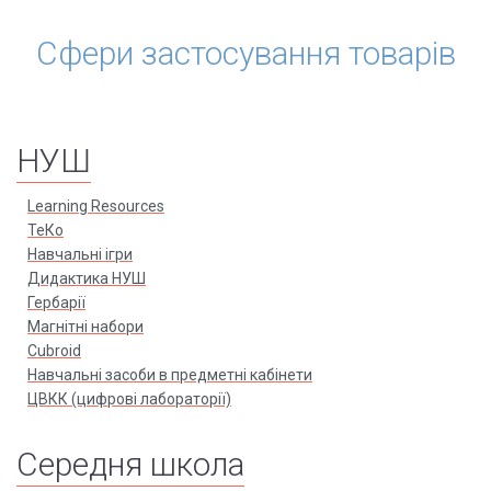
Сфери застосування товарів
НУШ
Learning Resources
ТеКо
Навчальні ігри
Дидактика НУШ
Гербарії
Магнітні набори
Cubroid
Навчальні засоби в предметні кабінети
ЦВКК (цифрові лабораторії)
Середня школа