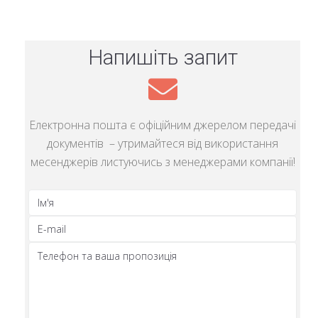
оперативного відвантаження по прямим договорам
і підвищуйте впізнаваність свого бренду серед
замовників з середніми бюджетами.
Напишіть запит
Електронна пошта є офіційним джерелом передачі
документів – утримайтеся від використання
месенджерів листуючись з менеджерами компанії!