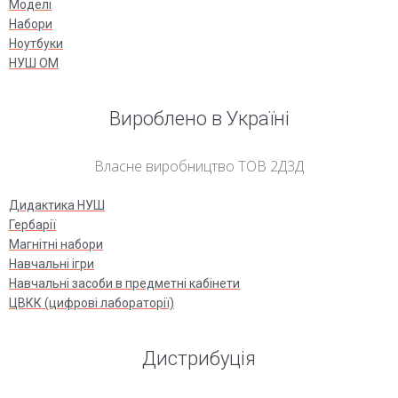
Моделі
Набори
Ноутбуки
НУШ ОМ
Вироблено в Україні
Власне виробництво ТОВ 2Д3Д
Дидактика НУШ
Гербарії
Магнітні набори
Навчальні ігри
Навчальні засоби в предметні кабінети
ЦВКК (цифрові лабораторії)
Дистрибуція