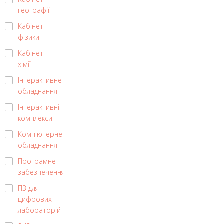
географії
Кабінет
фізики
Кабінет
хімії
Інтерактивне
обладнання
Інтерактивні
комплекси
Комп'ютерне
обладнання
Програмне
забезпечення
ПЗ для
цифрових
лабораторій