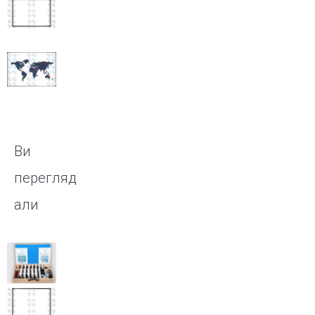
Інтерактивна
дошка
IQBoard
DVTQK 82″
Інтерактивна
дошка
IQBoard IRQK
82″
Ви
перегляд
али
Набір
демонстраційний
«Електродинаміка»
Інтерактивна
дошка