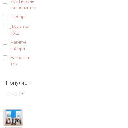
2d3d власне
виробництво
Гербарії
Дидактика
НУШ
Магнітні
набори
Навчальні
ігри
Популярні
товари
Набір
демонстраційний
«Електродинаміка»