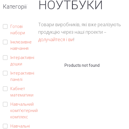
НОУТБУКИ
Категорії
Товари виробників, які вже реалізують
Готові
продукцію через наші проекти –
набори
долучайтеся і ви
!
Інклюзивне
навчання
Інтерактивні
дошки
Products not found
Інтерактивні
панелі
Кабінет
математики
Навчальний
комп'ютерний
комплекс
Навчальні