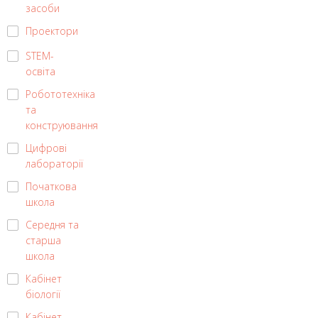
засоби
Проектори
STEM-
освіта
Робототехніка
та
конструювання
Цифрові
лабораторії
Початкова
школа
Середня та
старша
школа
Кабінет
біології
Кабінет