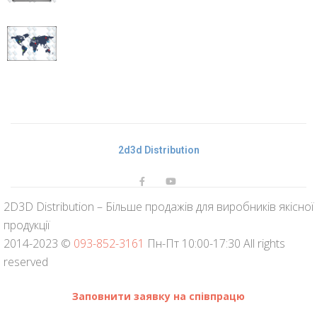
IQBoard
DVTQK 82″
Інтерактивна
дошка
IQBoard IRQK
82″
2d3d Distribution
2D3D Distribution – Більше продажів для виробників якісної
продукції
2014-2023 ©
093-852-3161
Пн-Пт 10:00-17:30 All rights
reserved
Заповнити заявку на співпрацю