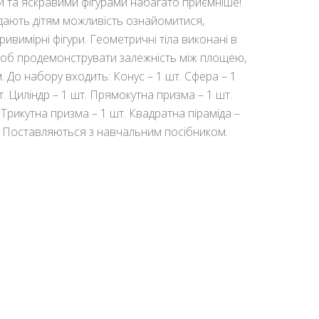
и та яскравими фігурами набагато приємніше!
надають дітям можливість ознайомитися,
ривимірні фігури. Геометричні тіла виконані в
 щоб продемонструвати залежність між площею,
 До набору входить: Конус – 1 шт. Сфера – 1
т. Циліндр – 1 шт. Прямокутна призма – 1 шт.
Трикутна призма – 1 шт. Квадратна піраміда –
шт. Поставляються з навчальним посібником.