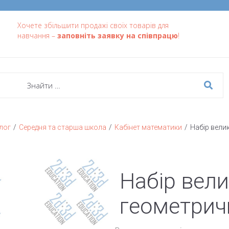
Хочете збільшити продажі своїх товарів для
навчання –
заповніть заявку на співпрацю
!
/
/
/
лог
Середня та старша школа
Кабінет математики
Набір вели
Набір вел
геометрич