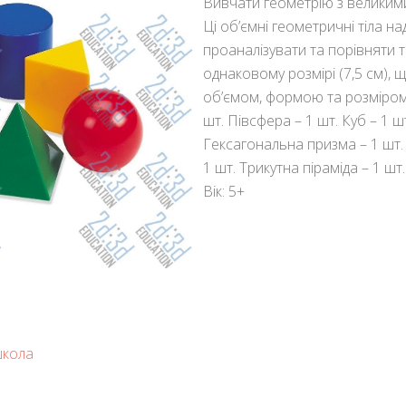
Вивчати геометрію з великим
Ці об’ємні геометричні тіла 
проаналізувати та порівняти т
однаковому розмірі (7,5 см),
об’ємом, формою та розміром.
шт. Півсфера – 1 шт. Куб – 1 ш
Гексагональна призма – 1 шт. 
1 шт. Трикутна піраміда – 1 
Вік: 5+
школа