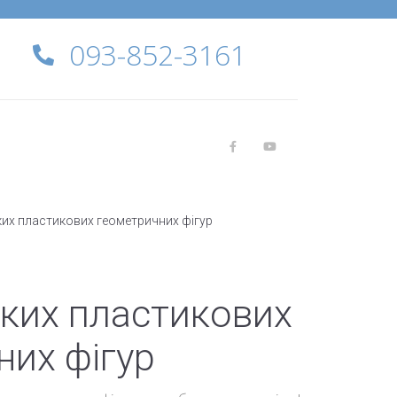
093-852-3161
ких пластикових геометричних фігур
иких пластикових
них фігур