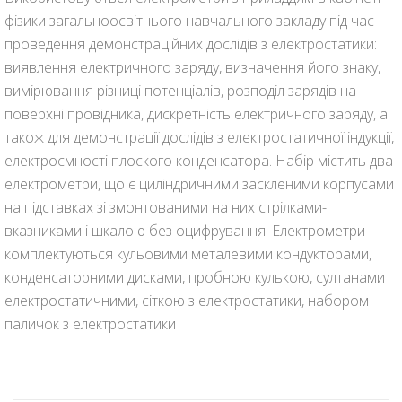
фізики загальноосвітнього навчального закладу під час
проведення демонстраційних дослідів з електростатики:
виявлення електричного заряду, визначення його знаку,
вимірювання різниці потенціалів, розподіл зарядів на
поверхні провідника, дискретність електричного заряду, а
також для демонстрації дослідів з електростатичної індукції,
електроємності плоского конденсатора. Набір містить два
електрометри, що є циліндричними заскленими корпусами
на підставках зі змонтованими на них стрілками-
вказниками і шкалою без оцифрування. Електрометри
комплектуються кульовими металевими кондукторами,
конденсаторними дисками, пробною кулькою, султанами
електростатичними, сіткою з електростатики, набором
паличок з електростатики