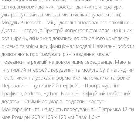
світла, звуковий датчик, гіроскоп, датчик температури,
ультразвуковий датчик, датчик відслідковування ліній) –
Модуль Bluetooth – Міцні деталі з анодованого алюмінію –
Дроти – Інструкція Пристрій допускає встановлення інших
розширень, які можна докупити до основного комплекту
окремо та збільшити функціонал моделі. Навчальні роботи
дозволяють програмувати різні завдання, моделі
поведінки та реакцій на довколишнє середовище. Мають
інтуїтивний інтерфейс керування та можуть бути наглядним
посібником на уроках інформатики, математики та фізики.
Переваги: – Інтуїтивний йнтерфейс – Програмування:
Графічне, Arduino, Python, Node JS – Офіційний мобільний
додаток – Стійкий до ударів і подряпин корпус –
Маневреність та швидкість пересування – Підтримка 12-ти
мов Розміри: 200 х 165 х 120 мм Вага: 1,6 кг