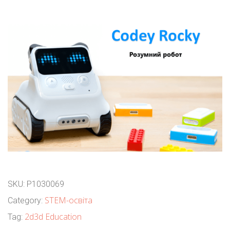
SKU:
P1030069
STEM-освіта
Category:
2d3d Education
Tag: