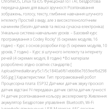
ChromeOS, Linux та iOS Функціонал IoT і AI, бездротова
передача даних для вашої зручності Розпізнавання
зображень, голосу, тексту, глибинне навчання штучного
інтелекту Простий з виду, але з високотехнологічним
начинням (безліч датчиків та якісна сучасна електроніка)
Унікальна система навчальних уроків: – Базовий курс
програмування з Codey Rocky” (6 окремих модулів, 16
годин) – Курс з основ розробки ігор (5 окремих модулів, 10
уроків, 7 годин) – Курс зі штучного інтелекту та інтернету
речей (4 окремих модулі, 8 годин) *Всі матеріали
розроблено згідно освітніх стандартів [
/upload/medialibrary/5c1/5c1840a6f61ebb86e7659eef6d298
565.jpg ] Характеристики: Тип: програмований робот
Процесорна плата: ESP32 Датчики: датчик звуку гіроскоп
датчик відстані ІЧ передавач датчик світла датчик гучності
ІЧ датчик розпізнавання кольору акселерометр Живлення:
акумулятор Бездротове управління: Bluetooth, Wi-Fi
Інтерфейс підключення: USB Матеріал: АБС-пластик