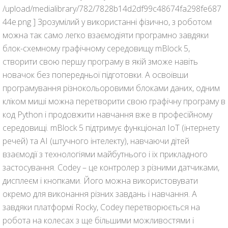
/upload/medialibrary/782/7828b14d2df99c48674fa298fe687
44e.png ] Зрозумілий у використанні фізично, з роботом
можна так само легко взаємодіяти програмно завдяки
блок-схемному графічному середовищу mBlock 5,
створити свою першу програму в якій зможе навіть
новачок без попередньої підготовки. А освоївши
програмування різнокольоровими блоками даних, одним
кліком миші можна перетворити свою графічну програму в
код Python і продовжити навчання вже в професійному
середовищі. mBlock 5 підтримує функціонал IoT (інтернету
речей) та AI (штучного інтелекту), навчаючи дітей
взаємодії з технологіями майбутнього і їх прикладного
застосування. Codey – це контролер з різними датчиками,
дисплеєм і кнопками. Його можна використовувати
окремо для виконання різних завдань і навчання. А
завдяки платформі Rocky, Codey перетворюється на
робота на колесах з ще більшими можливостями і