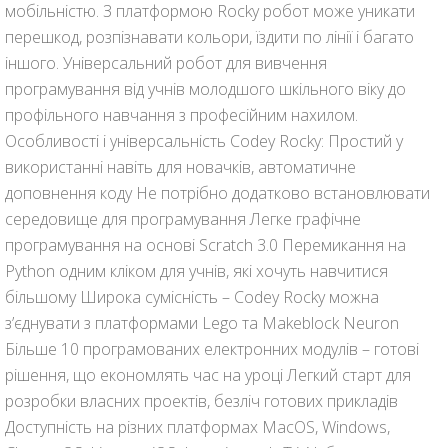
мобільністю. З платформою Rocky робот може уникати
перешкод, розпізнавати кольори, їздити по лінії і багато
іншого. Універсальний робот для вивчення
програмування від учнів молодшого шкільного віку до
профільного навчання з професійним нахилом.
Особливості і універсальність Codey Rocky: Простий у
використанні навіть для новачків, автоматичне
доповнення коду Не потрібно додатково встановлювати
середовище для програмування Легке графічне
програмування на основі Scratch 3.0 Перемикання на
Python одним кліком для учнів, які хочуть навчитися
більшому Широка сумісність – Codey Rocky можна
з’єднувати з платформами Lego та Makeblock Neuron
Більше 10 програмованих електронних модулів – готові
рішення, що економлять час на уроці Легкий старт для
розробки власних проектів, безліч готових прикладів
Доступність на різних платформах MacOS, Windows,