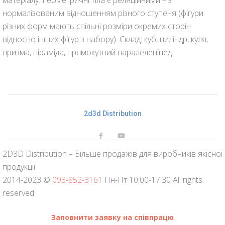
матеріалу. Геометричні тіла є реляційними – з
нормалізованим відношенням різного ступеня (фігури
різних форм мають спільні розміри окремих сторін
відносно інших фігур з набору). Склад: куб, циліндр, куля,
призма, піраміда, прямокутний паралелепіпед.
2d3d Distribution
2D3D Distribution – Більше продажів для виробників якісної
продукції
2014-2023 ©
093-852-3161
Пн-Пт 10:00-17:30 All rights
reserved
Заповнити заявку на співпрацю