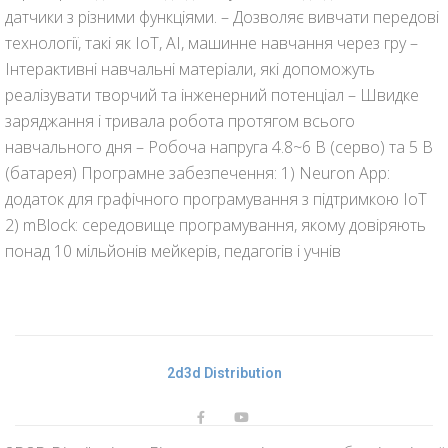
датчики з різними функціями. – Дозволяє вивчати передові
технології, такі як IoT, AI, машинне навчання через гру –
Інтерактивні навчальні матеріали, які допоможуть
реалізувати творчий та інженерний потенціал – Швидке
заряджання і тривала робота протягом всього
навчального дня – Робоча напруга 4.8~6 В (серво) та 5 В
(батарея) Програмне забезпечення: 1) Neuron App:
додаток для графічного програмування з підтримкою IoT
2) mBlock: середовище програмування, якому довіряють
понад 10 мільйонів мейкерів, педагогів і учнів
2d3d Distribution