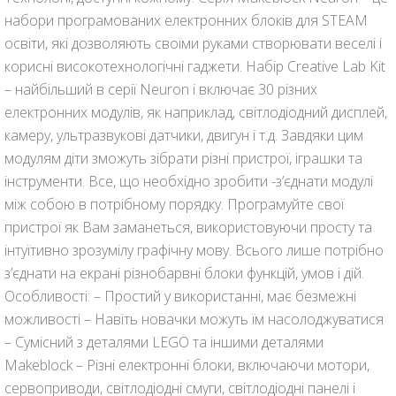
набори програмованих електронних блоків для STEAM
освіти, які дозволяють своїми руками створювати веселі і
корисні високотехнологічні гаджети. Набір Creative Lab Kit
– найбільший в серії Neuron і включає 30 різних
електронних модулів, як наприклад, світлодіодний дисплей,
камеру, ультразвукові датчики, двигун і т.д. Завдяки цим
модулям діти зможуть зібрати різні пристрої, іграшки та
інструменти. Все, що необхідно зробити -з’єднати модулі
між собою в потрібному порядку. Програмуйте свої
пристрої як Вам заманеться, використовуючи просту та
інтуїтивно зрозумілу графічну мову. Всього лише потрібно
з’єднати на екрані різнобарвні блоки функцій, умов і дій.
Особливості: – Простий у використанні, має безмежні
можливості – Навіть новачки можуть їм насолоджуватися
– Сумісний з деталями LEGO та іншими деталями
Makeblock – Різні електронні блоки, включаючи мотори,
сервоприводи, світлодіодні смуги, світлодіодні панелі і