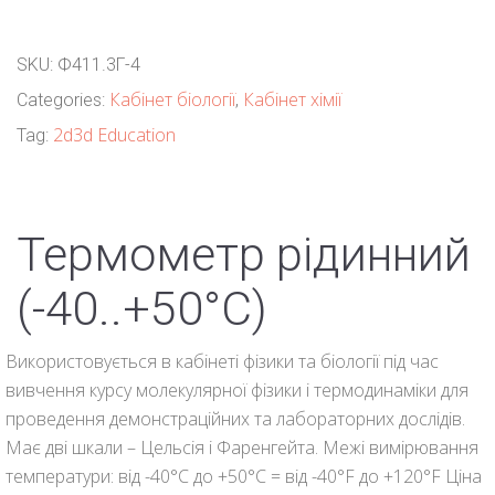
SKU:
Ф411.3Г-4
Кабінет біології
Кабінет хімії
Categories:
,
2d3d Education
Tag:
Термометр рідинний
(-40..+50°С)
Використовується в кабінеті фізики та біології під час
вивчення курсу молекулярної фізики і термодинаміки для
проведення демонстраційних та лабораторних дослідів.
Має дві шкали – Цельсія і Фаренгейта. Межі вимірювання
температури: від -40°С до +50°С = від -40°F до +120°F Ціна